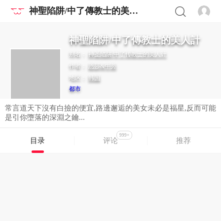
神聖陷阱/中了傳教士的美人計
神聖陷阱/中了傳教士的美人計
别名：
神圣陷阱/中了传教士的美人计
作者：
恩莎&牛蒡
地区：
韩国
都市
常言道天下沒有白撿的便宜,路邊邂逅的美女未必是福星,反而可能
是引你墮落的深淵之鑰...
999+
目录
评论
推荐