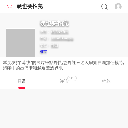
硬也要拍完
硬也要拍完
别名：
硬也要拍完
作者：
Anhi&Bbangzip
地区：
韩国
都市
幫朋友拍"涼快"的照片賺點外快,意外迎來迷人學姐自願擔任模特,
鏡頭中的她們漸漸越過羞澀界限
999+
目录
评论
推荐