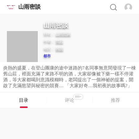
山雨密談
山雨密談
别名：
山雨密谈
作者：
禁忌
地区：
韩国
都市
炎熱的盛夏，在登山團康的途中迷路的7名同事無意間發現了一棟
舊山莊，裡面充滿了來路不明的酒，大家卻像被下藥一樣不停灌
酒，等大家都喝到意識模糊時，老闆提出了一個神祕的提案，開
啟了充滿慾望與秘密的競賽… 「大家好奇…我初夜的故事嗎?」
999+
目录
评论
推荐