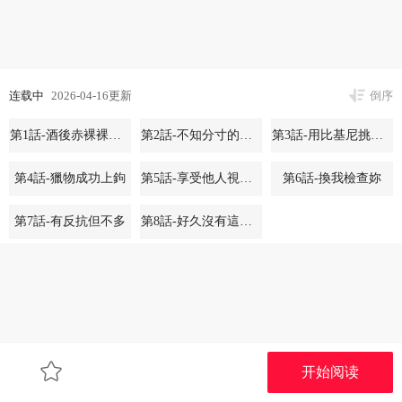
连载中
2026-04-16更新
倒序
第1話-酒後赤裸裸的慾望
第2話-不知分寸的游泳教練
第3話-用比基尼挑起慾火
第4話-獵物成功上鉤
第5話-享受他人視線的淫娃
第6話-換我檢查妳
第7話-有反抗但不多
第8話-好久沒有這麼火熱了♥
开始阅读