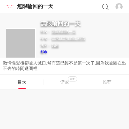
無限輪回的一天
無限輪回的一天
别名：
无限轮回的一天
作者：
CORLEONE&BLAPIN
地区：
韩国
都市
激情性愛後卻被人滅口,然而這已經不是第一次了,因為我被困在出
不去的時間迴圈裡
999+
目录
评论
推荐