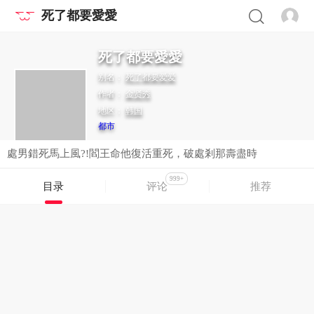
死了都要愛愛
死了都要愛愛
别名：
死了都要爱爱
作者：
金贤秀
地区：
韩国
都市
處男錯死馬上風?!閻王命他復活重死，破處剎那壽盡時
999+
目录
评论
推荐