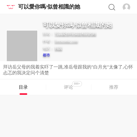
可以愛你嗎/似曾相識的她
可以愛你嗎/似曾相識的她
别名：
可以爱你吗/似曾相识的她
作者：
freexcomic.com
地区：
韩国
都市
拜访岳父母的我着实吓了一跳,准岳母跟我的"白月光"太像了,心怀
忐忑的我决定问个清楚
999+
目录
评论
推荐