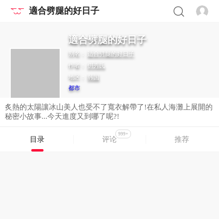
適合劈腿的好日子
適合劈腿的好日子
别名：
适合劈腿的好日子
作者：
倂秀氏
地区：
韩国
都市
炙熱的太陽讓冰山美人也受不了寬衣解帶了!在私人海灘上展開的
秘密小故事...今天進度又到哪了呢?!
999+
目录
评论
推荐