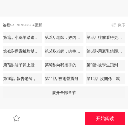
连载中
2026-08-04更新
倒序
第1話-小綿羊踏進豪門當家教!
第2話-老師，妳內褲露出來了…
第3話-往前看得更仔細唷♥
第4話-探索鹹甜雙洞的滋味
第5話-老師，肉棒的英文怎麼說?
第6話-用豪乳鎮壓學生
第7話-裝子彈上膛的壞學生
第8話-向我招手的肥嫩蜜穴
第9話-被學生頂到滿臉都是
第10話-報告老師，我又硬了♥
第11話-被電臀震飛的鹹濕肉棒
第12話-沒關係，就爽一下下…
第13話-跟女老師大戰到虛脫
第14話-一進來，就休想走…
第15話-領教腹黑學生的淫亂面
展开全部章节
第16話-開苞萌妹的先決條件
第17話-在戶外偷襲老師荳荳
第18話-我喜歡你再快一點♥
开始阅读
第19話-曉妤牌「射」後輔導
第20話-香噴噴的胴體攻勢
第21話-意外撿「師」回家