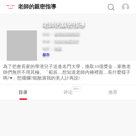
老師的親密指導
老師的親密指導
别名：
老师的亲密指导
作者：
NOKO&雲河尹
地区：
韩国
都市
為了把會長家的學渣兒子送進名門大學，換取10億獎金，家教老
師們無所不用其極。「範辰…想知道老師內褲裡面…長什麼樣子
嗎?♥」想擺爛?能敵過我的美人計再說!
999+
目录
评论
推荐