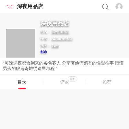
深夜用品店
深夜用品店
别名：
深夜用品店
作者：
Azhine&WON
地区：
韩国
都市
"每逢深夜都會到來的各色客人 分享著他們獨有的性愛往事 懵懂
男孩的破處奇旅從這里啟程 "
999+
目录
评论
推荐