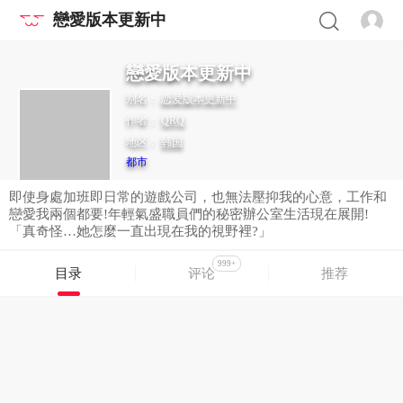
戀愛版本更新中
戀愛版本更新中
别名：
恋爱版本更新中
作者：
QRQ
地区：
韩国
都市
即使身處加班即日常的遊戲公司，也無法壓抑我的心意，工作和
戀愛我兩個都要!年輕氣盛職員們的秘密辦公室生活現在展開!
「真奇怪…她怎麼一直出現在我的視野裡?」
999+
目录
评论
推荐