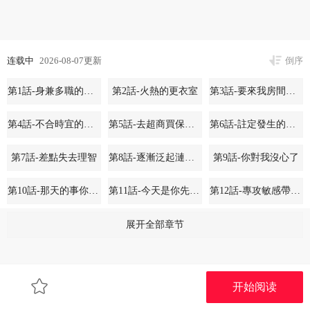
连载中
2026-08-07更新
倒序
第1話-身兼多職的總監
第2話-火熱的更衣室
第3話-要來我房間喝一杯嗎?
第4話-不合時宜的正裝打扮
第5話-去超商買保險套的女人
第6話-註定發生的意外
第7話-差點失去理智
第8話-逐漸泛起漣漪的日常
第9話-你對我沒心了
第10話-那天的事你都忘了?
第11話-今天是你先勾引我的
第12話-專攻敏感帶的巨物
第13話-努力滿足妳的性需求
第14話-妳想留我在妳家過夜嗎?
第15話-好想和你變得更加親密
展开全部章节
第16話-你很常被說像變態吧?
第17話-你是不是想上我?
第18話-無法抗拒的她
开始阅读
第19話-你明明就很想要